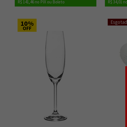
R$ 141,46
no PIX ou Boleto
R$ 34,01
no
10%
Esgota
OFF