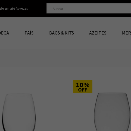
ele em até 4x vezes
DEGA
PAÍS
BAGS & KITS
AZEITES
MER
10%
OFF