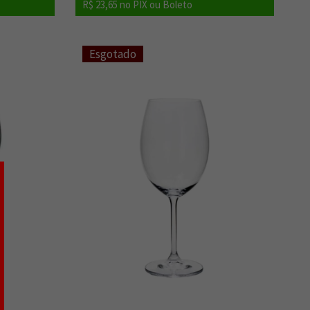
R$ 23,65
no PIX ou Boleto
Esgotado