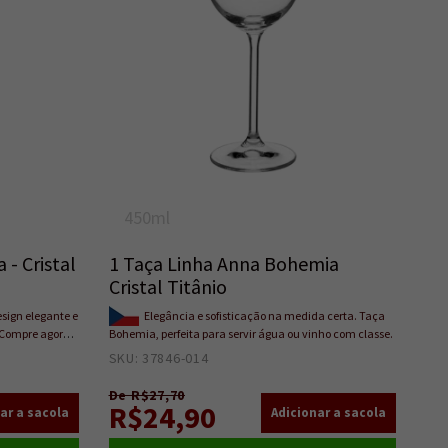
450ml
 - Cristal
1 Taça Linha Anna Bohemia
Cristal Titânio
sign elegante e
Elegância e sofisticação na medida certa. Taça
 Compre agora e
Bohemia, perfeita para servir água ou vinho com classe.
o!
SKU: 37846-014
7
De R$27,70
R$24,90