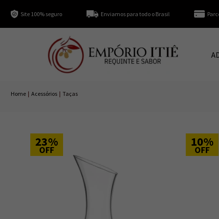
Site 100% seguro
Enviamos para todo o Brasil
Parc
A
Home
|
Acessórios
|
Taças
23%
10%
OFF
OFF