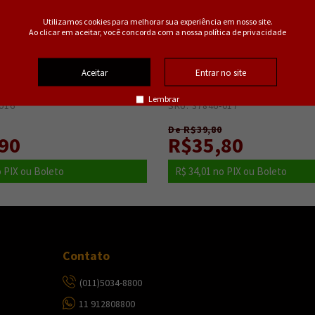
570ml
Utilizamos cookies para melhorar sua experiência em nosso site.
Ao clicar em aceitar, você concorda com a nossa política de privacidade
ara Lavar Taças Em
1 Taça Cristal Bohemia Gi
ileno
Cristal Ecologico
Aceitar
Entrar no site
var Taças Em Polipropileno
Eleve seu ritual de degustação c
Cristal Bohemia Gin de 570ml. Com design
Lembrar
realçam os aromas e sabores do seu gin fa
016
0
SKU: 37846-017
0
perfeito para compartilhar momentos de
apreciação.
De R$39,80
90
R$35,80
 PIX ou Boleto
R$ 34,01
no PIX ou Boleto
Contato
(011)5034-8800
11 912808800