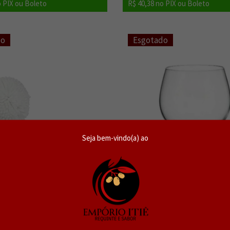
 PIX ou Boleto
R$ 40,38
no PIX ou Boleto
do
Esgotado
Seja bem-vindo(a) ao