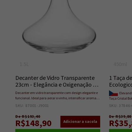
1.5L
450ml
Decanter de Vidro Transparente
1 Taça de
23cm - Elegância e Oxigenação do
Ecologic
V
Decanter em vidro transparente com design elegante e
Elevando
funcional. Ideal para aerar o vinho, intensificar aromas
Taça Cristal B
e realçar sabores. Altura de 23cm e diâmetro máximo de
sofisticação e
SKU: 87001-J9001
1
SKU: 37846-
6cm. A escolha perfeita para apreciadores que
meticulosament
valorizam sofisticação e melhor experiência na
beleza de suas
De R$193,40
De R$39,80
degustação.
R$148,90
memoráveis com
R$35,