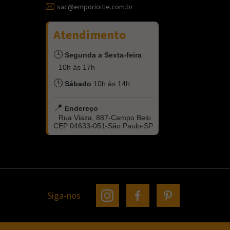
sac@emporioitie.com.br
Atendimento
🕒
Segunda a Sexta-feira
10h às 17h
🕒
Sábado
10h às 14h
📍
Endereço
Rua Viaza, 887-Campo Belo
CEP 04633-051-São Paulo-SP
Siga-nos