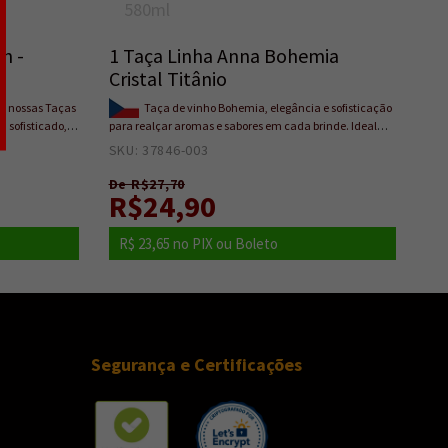
580ml
n -
1 Taça Linha Anna Bohemia
Cristal Titânio
om nossas Taças
Taça de vinho Bohemia, elegância e sofisticação
 sofisticado,
para realçar aromas e sabores em cada brinde. Ideal
vorito. É
para vinhos tintos e momentos especiais.
SKU: 37846-003
0
 elegância e
De R$27,70
R$24,90
R$ 23,65
no PIX ou Boleto
Segurança e Certificações