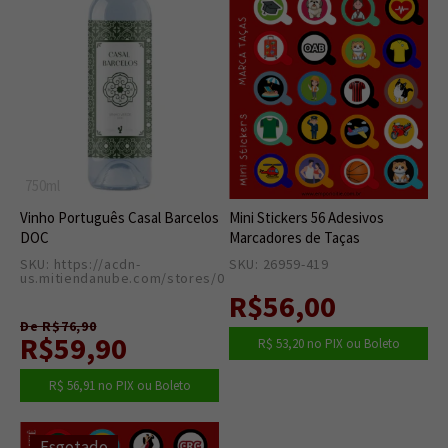
750ml
Vinho Português Casal Barcelos
Mini Stickers 56 Adesivos
DOC
Marcadores de Taças
SKU: https://acdn-
SKU: 26959-419
0
us.mitiendanube.com/stores/001/860/687/products
0
R$56,00
De R$76,90
R$59,90
R$ 53,20
no PIX ou Boleto
R$ 56,91
no PIX ou Boleto
Esgotado