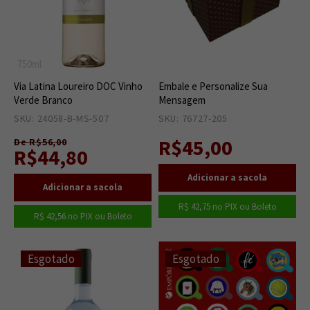
750ml
Via Latina Loureiro DOC Vinho
Embale e Personalize Sua
Verde Branco
Mensagem
SKU: 24058-B-MS-507
6
SKU: 76727-205
987
R$45,00
De R$56,00
R$44,80
R$ 42,75
no PIX ou Boleto
R$ 42,56
no PIX ou Boleto
Esgotado
Esgotado