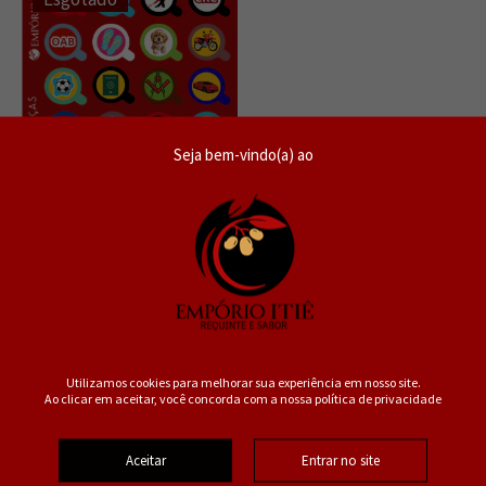
Seja bem-vindo(a) ao
Mini Stickers 28 Adesivos
Marcadores de Taças
SKU: 26959-405
0
Utilizamos cookies para melhorar sua experiência em nosso site.
Ao clicar em aceitar, você concorda com a nossa política de privacidade
R$34,90
R$ 33,16
no PIX ou Boleto
Aceitar
Entrar no site