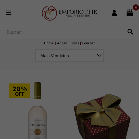
0
Home
|
Adega
|
Uvas
|
Loureiro
20%
OFF