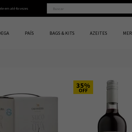
ele em até 4x vezes
DEGA
PAÍS
BAGS & KITS
AZEITES
MER
35%
OFF