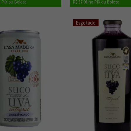
 PIX ou Boleto
R$ 37,91
no PIX ou Boleto
Esgotado