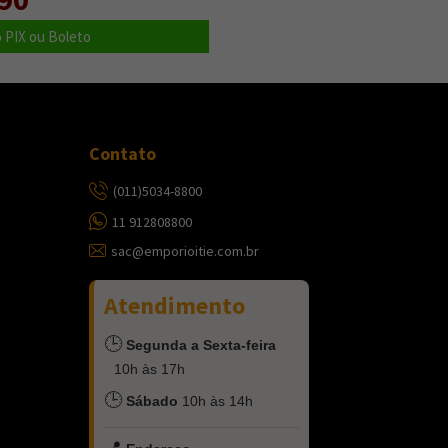
 PIX ou Boleto
Contato
(011)5034-8800
11 912808800
sac@emporioitie.com.br
Atendimento
🕒
Segunda a Sexta-feira
10h às 17h
🕒
Sábado
10h às 14h
📍