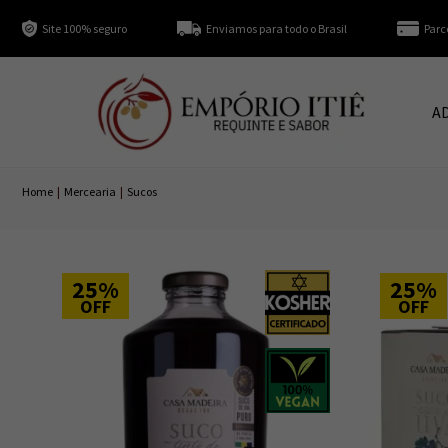
Site 100% seguro
Enviamos para todo o Brasil
Parc
A
Home
|
Mercearia
|
Sucos
25%
25%
OFF
OFF