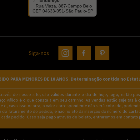
Endereço
Rua Viaza, 887-Campo Belo
CEP 04633-051-São Paulo-SP
Siga-nos
O PARA MENORES DE 18 ANOS. Determinação contida no Estatuto 
avés de nosso site, são válidos durante o dia de hoje, logo, estão pass
ço válido é o que consta a em seu carrinho. As vendas estão sujeitas à 
gue e, caso isso ocorra, o valor correspondente não será cobrado, podend
do faturamento do pedido, e não no ato da inserção do número do cartão 
e cada pedido. Caso seja pago através de boleto, entraremos em contato p