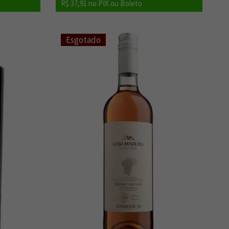
R$ 37,91
no PIX ou Boleto
Esgotado