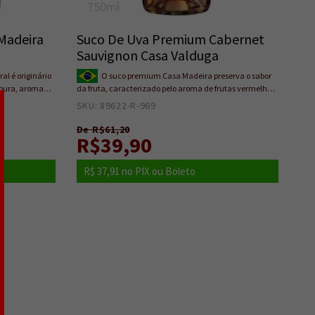
750ml
Madeira
Suco De Uva Premium Cabernet
Sauvignon Casa Valduga
al é originário
O suco premium Casa Madeira preserva o sabor
rpura, aroma
da fruta, caracterizado pelo aroma de frutas vermelhas
a perfeita
frescas, como morango e framboesa, provenientes da
SKU: 89622-R-969
0
e concentrada.
uva Cabernet Sauvignon. Não possui adição de
 conservantes.
açúcares, água ou conservantes.
De R$61,20
R$39,90
R$ 37,91
no PIX ou Boleto