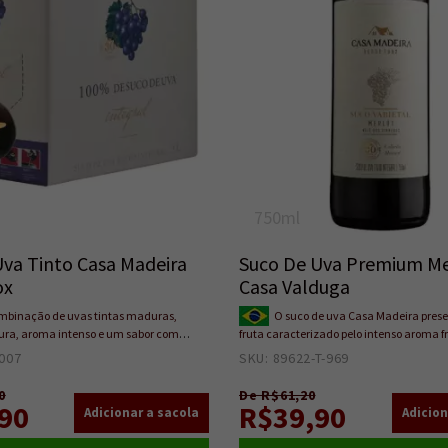
750ml
Uva Tinto Casa Madeira
Suco De Uva Premium Me
ox
Casa Valduga
binação de uvas tintas maduras,
O suco de uva Casa Madeira prese
ura, aroma intenso e um sabor com
fruta caracterizado pelo intenso aroma 
trada e densa de um suco integral, sem
Merlot. Não possui Adição de açúcares, 
007
4
SKU: 89622-T-969
12
ares ou água. O suco pode apresentar
conservantes.
idos no fundo do bag, o que é
0
De R$61,20
perado por se tratar de um produto feito
90
R$39,90