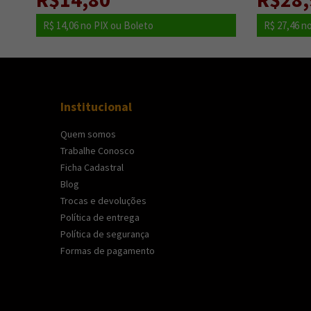
lim
R$ 14,06
no PIX ou Boleto
R$ 27,46
no
Institucional
Quem somos
Trabalhe Conosco
Ficha Cadastral
Blog
Trocas e devoluções
Política de entrega
Política de segurança
Formas de pagamento