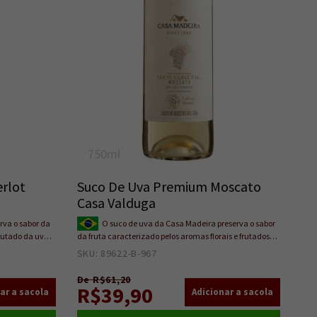
750ml
rlot
Suco De Uva Premium Moscato
Casa Valduga
rva o sabor da
O suco de uva da Casa Madeira preserva o sabor
frutado da uva
da fruta caracterizado pelos aromas florais e frutados
água ou
da uva Moscato. Não possui adição de açúcares, água
SKU: 89622-B-967
6
ou conservantes.
De R$61,20
R$39,90