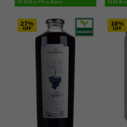
R$ 42,66
no PIX ou Boleto
R$ 84,46
no
27%
10%
OFF
OFF