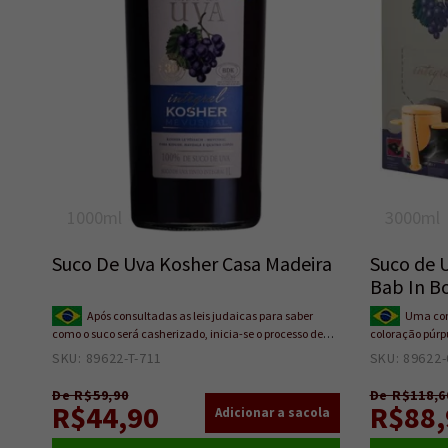
1000ml
3000ml
Suco De Uva Kosher Casa Madeira
Suco de 
Bab In B
Após consultadas as leis judaicas para saber
Uma com
como o suco será casherizado, inicia-se o processo de
coloração púrp
elaboração, realizado pela empresa certificadora, que
textura concen
SKU: 89622-T-711
7
SKU: 89622-
acompanha desde a entrada da uva até o momento da
adição de açúc
rotulagem.
depósito de sól
De R$59,90
De R$118,6
R$44,90
naturalmente es
R$88,
a partir de fru