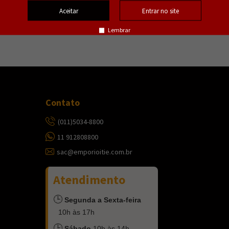
Aceitar
Entrar no site
Lembrar
Contato
(011)5034-8800
11 912808800
sac@emporioitie.com.br
Atendimento
🕒
Segunda a Sexta-feira
10h às 17h
🕒
Sábado
10h às 14h