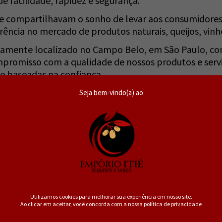
e facilidade, rapidez e segurança.
e compartilhavam o sonho de levar aos consumidores
rência no mercado de produtos naturais, queijos, vinho
icamente localizado no Campo Belo, em São Paulo, co
ompromisso com a qualidade de nossos produtos e serv
 baseadas na confiança.
que um simples local para comprar produtos. É um es
Seja bem-vindo(a) ao
eites, mercearia e produtos naturais, e encontrar as 
 o nosso maior compromisso, e estamos sempre em b
is agradável e prática para nossos clientes.
oas práticas e a proteção dos animais, e estamos co
so cliente e amigo, e agradecemos pela sua confianç
e estamos sempre empenhados em superar nossas própr
Utilizamos cookies para melhorar sua experiência em nosso site.
Ao clicar em aceitar, você concorda com a nossa política de privacidade
idade e satisfação do cliente são nossas principais pr