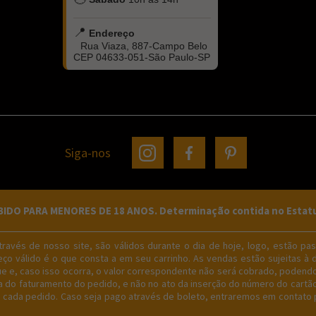
📍
Endereço
Rua Viaza, 887-Campo Belo
CEP 04633-051-São Paulo-SP
Siga-nos
O PARA MENORES DE 18 ANOS. Determinação contida no Estatuto 
avés de nosso site, são válidos durante o dia de hoje, logo, estão pass
ço válido é o que consta a em seu carrinho. As vendas estão sujeitas à 
gue e, caso isso ocorra, o valor correspondente não será cobrado, podend
do faturamento do pedido, e não no ato da inserção do número do cartão 
e cada pedido. Caso seja pago através de boleto, entraremos em contato p