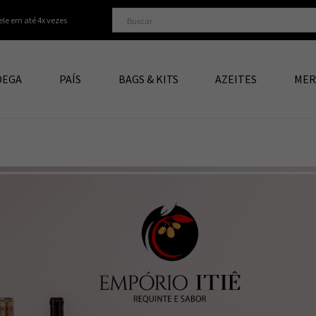
ele em até 4x vezes
DEGA
PAÍS
BAGS & KITS
AZEITES
MER