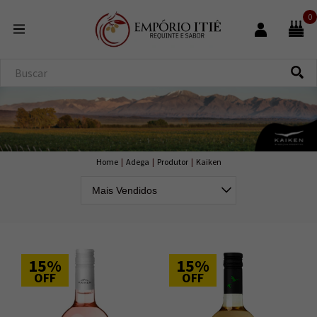
0
Home
|
Adega
|
Produtor
|
Kaiken
15%
15%
OFF
OFF