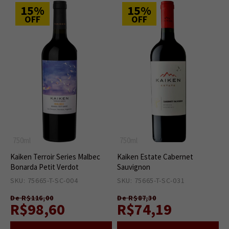
15%
15%
OFF
OFF
750ml
750ml
Kaiken Terroir Series Malbec
Kaiken Estate Cabernet
Bonarda Petit Verdot
Sauvignon
SKU: 75665-T-SC-004
1
SKU: 75665-T-SC-031
6
De R$116,00
De R$87,30
R$98,60
R$74,19