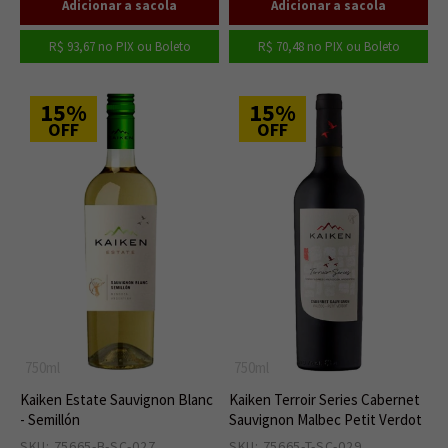
R$ 93,67
no PIX ou Boleto
R$ 70,48
no PIX ou Boleto
15%
15%
OFF
OFF
750ml
750ml
Kaiken Estate Sauvignon Blanc
Kaiken Terroir Series Cabernet
- Semillón
Sauvignon Malbec Petit Verdot
SKU: 75665-B-SC-027
3
SKU: 75665-T-SC-029
7