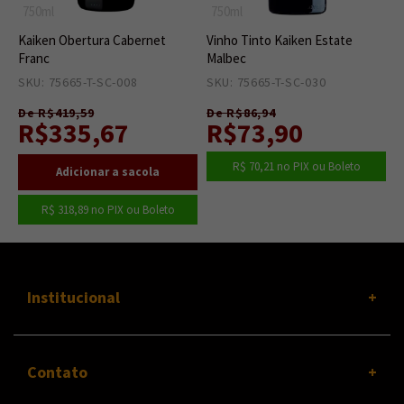
750ml
750ml
Kaiken Obertura Cabernet
Vinho Tinto Kaiken Estate
Franc
Malbec
SKU: 75665-T-SC-008
1
SKU: 75665-T-SC-030
0
De R$419,59
De R$86,94
R$335,67
R$73,90
R$ 70,21
no PIX ou Boleto
R$ 318,89
no PIX ou Boleto
Institucional
Contato