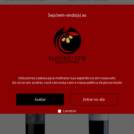
De R$102,70
De R$105,60
R$87,30
R$89,79
Seja bem-vindo(a) ao
R$ 82,94
no PIX ou Boleto
R$ 85,30
no PIX ou Boleto
20%
Esgotado
OFF
Utilizamos cookies para melhorar sua experiência em nosso site.
Ao clicar em aceitar, você concorda com a nossa política de privacidade
Aceitar
Entrar no site
Lembrar