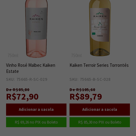
750ml
750ml
Vinho Rosé Malbec Kaiken
Kaiken Terroir Series Torrontés
Estate
SKU: 75665-R-SC-029
3
SKU: 75665-B-SC-028
4
De R$85,80
De R$105,60
R$72,90
R$89,79
R$ 69,26
no PIX ou Boleto
R$ 85,30
no PIX ou Boleto