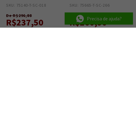
SKU: 75140-T-SC-018
12
SKU: 75665-T-SC-266
2
De R$296,88
De R$342,90
Precisa de ajuda?
R$237,50
R$260,90
R$ 225,63
no PIX ou Boleto
R$ 247,86
no PIX ou Boleto
20%
20%
OFF
OFF