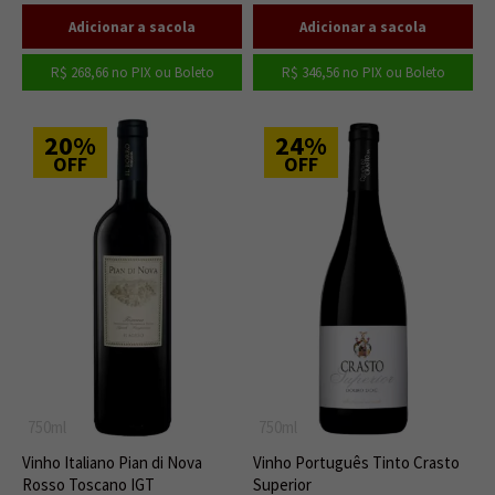
R$ 268,66
no PIX ou Boleto
R$ 346,56
no PIX ou Boleto
20%
24%
OFF
OFF
750ml
750ml
Vinho Italiano Pian di Nova
Vinho Português Tinto Crasto
Rosso Toscano IGT
Superior