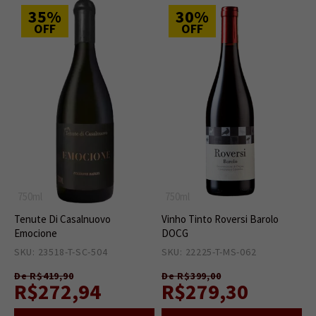
35%
30%
OFF
OFF
750ml
750ml
Tenute Di Casalnuovo
Vinho Tinto Roversi Barolo
Emocione
DOCG
SKU: 23518-T-SC-504
4
SKU: 22225-T-MS-062
14
De R$419,90
De R$399,00
R$272,94
R$279,30