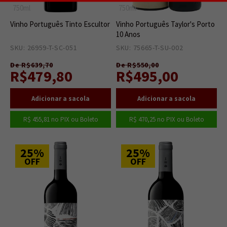
750ml
750ml
Vinho Português Tinto Escultor
Vinho Português Taylor's Porto
10 Anos
SKU: 26959-T-SC-051
5
SKU: 75665-T-SU-002
2
De R$639,70
De R$550,00
R$479,80
R$495,00
R$ 455,81
no PIX ou Boleto
R$ 470,25
no PIX ou Boleto
25%
25%
OFF
OFF