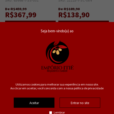
SKU: 63668-T-SS-031
2
SKU: 22225-T-SC-084
6
De R$459,99
De R$189,90
R$367,99
R$138,90
Seja bem-vindo(a) ao
R$ 349,59
no PIX ou Boleto
R$ 131,96
no PIX ou Boleto
25%
10%
OFF
OFF
Utilizamos cookies para melhorar sua experiência em nosso site.
Ao clicar em aceitar, você concorda com a nossa política de privacidade
Aceitar
Entrar no site
Lembrar