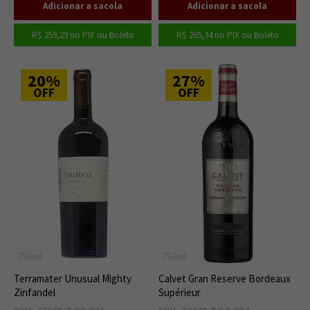
R$ 259,29
no PIX ou Boleto
R$ 265,34
no PIX ou Boleto
20%
27%
OFF
OFF
750ml
750ml
Terramater Unusual Mighty
Calvet Gran Reserve Bordeaux
Zinfandel
Supérieur