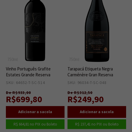
750ml
750ml
Vinho Português Grafite
Tarapacá Etiqueta Negra
Estates Grande Reserva
Carménère Gran Reserva
SKU: 64652-T-SC-514
1
SKU: 96034-T-SC-048
3
De R$933,00
De R$312,50
R$699,80
R$249,90
R$ 664,81
no PIX ou Boleto
R$ 237,41
no PIX ou Boleto