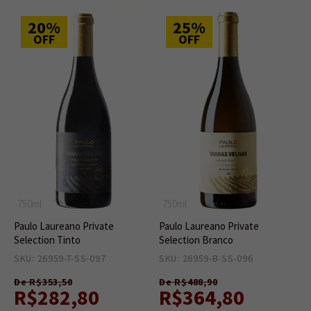
20%
25%
OFF
OFF
750ml
750ml
Paulo Laureano Private
Paulo Laureano Private
Selection Tinto
Selection Branco
SKU: 26959-T-SS-097
1
SKU: 26959-B-SS-096
1
De R$353,50
De R$488,90
R$282,80
R$364,80