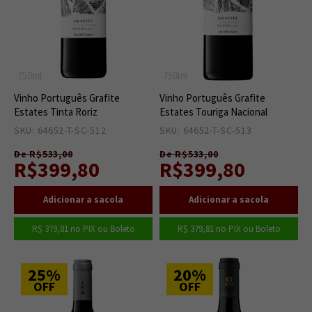
750ml
750ml
Vinho Português Grafite
Vinho Português Grafite
Estates Tinta Roriz
Estates Touriga Nacional
SKU: 64652-T-SC-512
1
SKU: 64652-T-SC-513
1
De R$533,00
De R$533,00
R$399,80
R$399,80
R$ 379,81
no PIX ou Boleto
R$ 379,81
no PIX ou Boleto
25%
20%
OFF
OFF