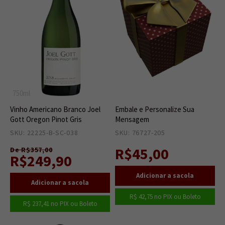
750ml
Vinho Americano Branco Joel
Embale e Personalize Sua
Gott Oregon Pinot Gris
Mensagem
SKU: 22225-B-SC-038
2
SKU: 76727-205
987
R$45,00
De R$357,00
R$249,90
R$ 42,75
no PIX ou Boleto
R$ 237,41
no PIX ou Boleto