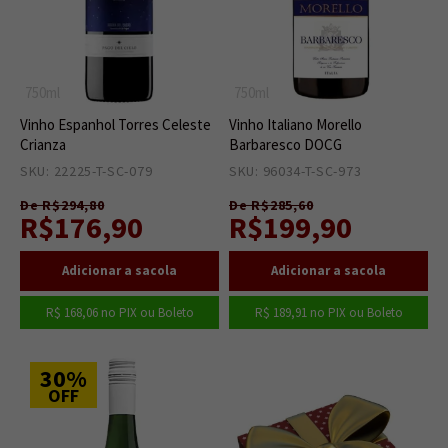
750ml
750ml
Vinho Espanhol Torres Celeste
Vinho Italiano Morello
Crianza
Barbaresco DOCG
SKU: 22225-T-SC-079
1
SKU: 96034-T-SC-973
6
De R$294,80
De R$285,60
R$176,90
R$199,90
R$ 168,06
no PIX ou Boleto
R$ 189,91
no PIX ou Boleto
30%
OFF