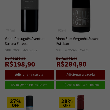
750ml
750ml
Vinho Português Aventura
Vinho Sem Vergonha Susana
Susana Esteban
Esteban
SKU: 26959-T-SC-037
6
SKU: 26959-T-SC-475
6
De R$239,60
De R$344,90
R$198,90
R$284,90
R$ 188,96
no PIX ou Boleto
R$ 270,66
no PIX ou Boleto
27%
28%
OFF
OFF