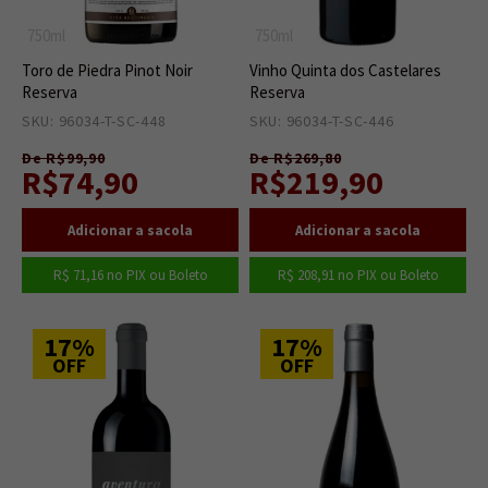
750ml
750ml
Toro de Piedra Pinot Noir
Vinho Quinta dos Castelares
Reserva
Reserva
SKU: 96034-T-SC-448
2
SKU: 96034-T-SC-446
2
De R$99,90
De R$269,80
R$74,90
R$219,90
R$ 71,16
no PIX ou Boleto
R$ 208,91
no PIX ou Boleto
17%
17%
OFF
OFF