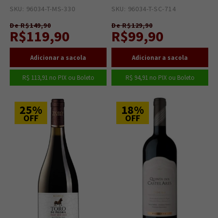
SKU: 96034-T-MS-330
27
SKU: 96034-T-SC-714
2
De R$149,90
De R$129,90
R$119,90
R$99,90
R$ 113,91
no PIX ou Boleto
R$ 94,91
no PIX ou Boleto
25%
18%
OFF
OFF