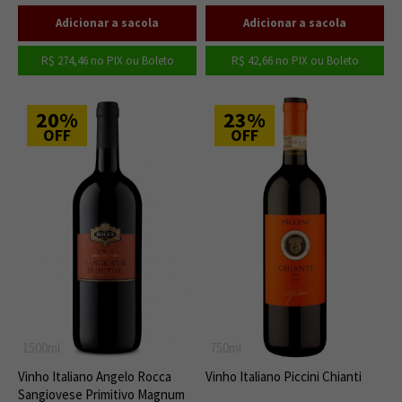
R$ 274,46
no PIX ou Boleto
R$ 42,66
no PIX ou Boleto
20%
23%
OFF
OFF
1500ml
750ml
Vinho Italiano Angelo Rocca
Vinho Italiano Piccini Chianti
Sangiovese Primitivo Magnum