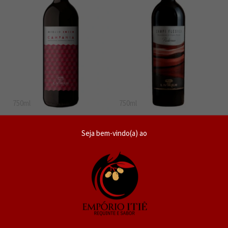
750ml
750ml
IL IV Miglio Campania Rosso IGP
IL IV Miglio Campi Flegrei
2022
Piedirosso DOP 2020
Seja bem-vindo(a) ao
SKU: REW-T-SC-0057
12
SKU: REW-T-SC-0022
12
De R$169,90
De R$219,90
R$139,80
R$179,90
R$ 132,81
no PIX ou Boleto
R$ 170,91
no PIX ou Boleto