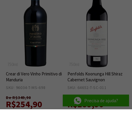
750ml
750ml
Crear di Vero Vinho Primitivo di
Penfolds Koonunga Hill Shiraz
Manduria
Cabernet Sauvignon
SKU: 96034-T-MS-698
2
SKU: 64652-T-SC-011
1
De R$349,90
De R$399,90
Precisa de ajuda?
R$254,90
R$289,90
R$ 242,16
no PIX ou Boleto
R$ 275,41
no PIX ou Boleto