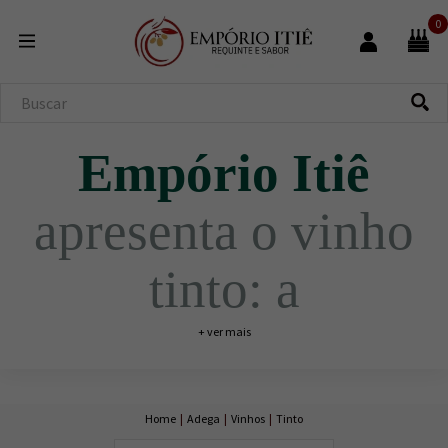
0
Empório Itiê
apresenta o vinho
tinto: a
complexidade, os
+ ver mais
taninos e a
Home
|
Adega
|
Vinhos
|
Tinto