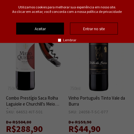
Utilizamos cookies para melhorar sua experiência em nosso site.
43%
25%
Ao clicar em aceitar, você concorda com a nossa política de privacidade
OFF
OFF
Aceitar
Entrar no site
Lembrar
750ml
750ml
Combo Prestígio Saca Rolha
Vinho Português Tinto Vale da
Laguiole e Churchill's Meio
Burra
Queijo
SKU: 64652-KIT-501
1
SKU: 24058-T-SC-077
11
De R$504,00
De R$59,90
R$288,90
R$44,90