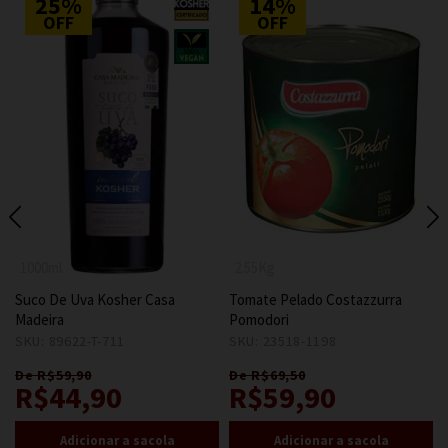
25%
14%
OFF
OFF
1000ml
2.55Kg
Suco De Uva Kosher Casa
Tomate Pelado Costazzurra
Madeira
Pomodori
SKU: 89622-T-711
7
SKU: 23518-1198
6
De R$59,90
De R$69,50
R$44,90
R$59,90