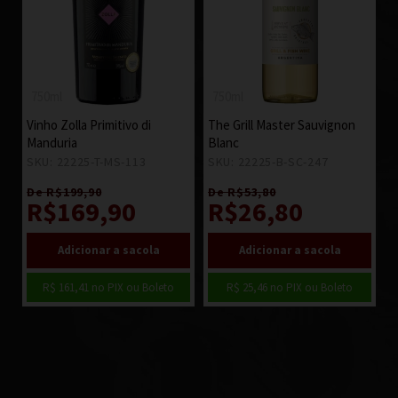
750ml
750ml
Vinho Zolla Primitivo di
The Grill Master Sauvignon
Manduria
Blanc
SKU: 22225-T-MS-113
9
SKU: 22225-B-SC-247
5
De R$199,90
De R$53,80
R$169,90
R$26,80
R$ 161,41
no PIX ou Boleto
R$ 25,46
no PIX ou Boleto