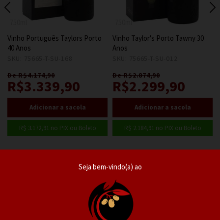
750ml
750ml
Vinho Português Taylors Porto
Vinho Taylor's Porto Tawny 30
40 Anos
Anos
SKU: 75665-T-SU-168
1
SKU: 75665-T-SU-012
1
De R$4.174,90
De R$2.874,90
R$3.339,90
R$2.299,90
R$ 3.172,91
no PIX ou Boleto
R$ 2.184,91
no PIX ou Boleto
Seja bem-vindo(a) ao
Seja bem-vindo(a) ao