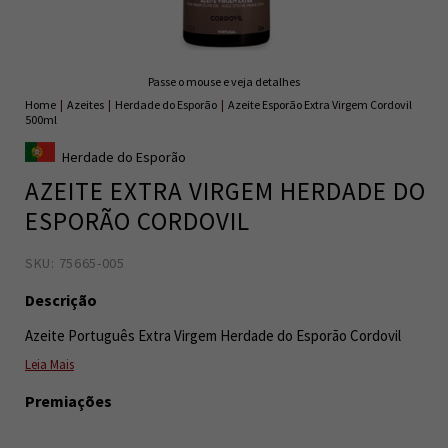
Passe o mouse e veja detalhes
Home
|
Azeites
|
Herdade do Esporão
|
Azeite Esporão Extra Virgem Cordovil
500ml
Herdade do Esporão
AZEITE EXTRA VIRGEM HERDADE DO
ESPORÃO CORDOVIL
SKU: 75665-005
5601989003157
0
Descrição
Azeite Português Extra Virgem Herdade do Esporão Cordovil
Leia Mais
Premiações