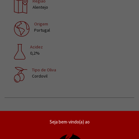
Região
Alentejo
Origem
Portugal
Acidez
0,2%
Tipo de Oliva
Cordovil
SOBRE O PRODUTOR
Seja bem-vindo(a) ao
As azeitonas são transportadas separadas por variedades e