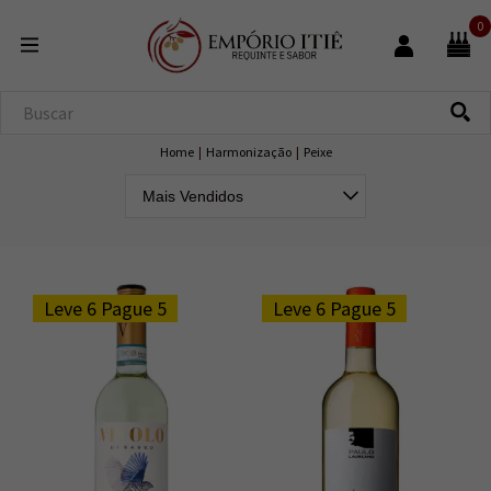
0
Home
|
Harmonização
|
Peixe
Leve 6 Pague 5
Leve 6 Pague 5