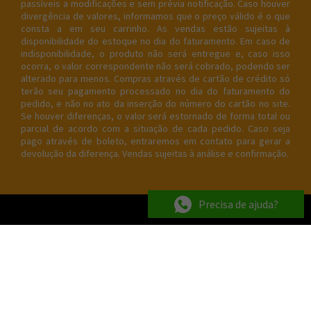
passíveis a modificações e sem prévia notificação. Caso houver
divergência de valores, informamos que o preço válido é o que
consta a em seu carrinho. As vendas estão sujeitas à
disponibilidade do estoque no dia do faturamento. Em caso de
indisponibilidade, o produto não será entregue e, caso isso
ocorra, o valor correspondente não será cobrado, podendo ser
alterado para menos. Compras através de cartão de crédito só
terão seu pagamento processado no dia do faturamento do
pedido, e não no ato da inserção do número do cartão no site.
Se houver diferenças, o valor será estornado de forma total ou
parcial de acordo com a situação de cada pedido. Caso seja
pago através de boleto, entraremos em contato para gerar a
devolução da diferença. Vendas sujeitas à análise e confirmação.
Precisa de ajuda?
Copyright © 2022 Empório Itiê Ltda CNPJ: 05.134.767/0001-27 - Todos
os direitos reservados. Os preços, promoções, condições de
pagamento, frete e produtos são válidos exclusivamente para
compras realizadas via internet.
Fotos meramente ilustrativas.