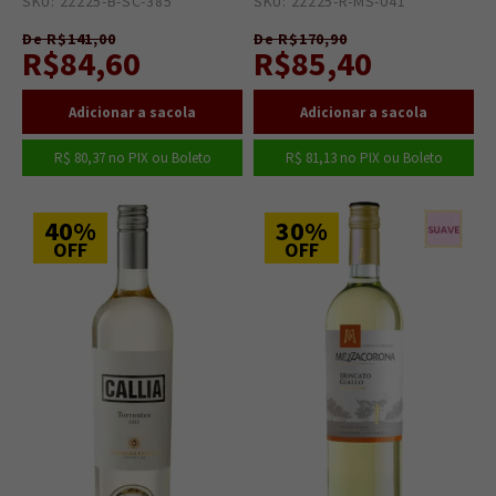
SKU: 22225-B-SC-385
48
SKU: 22225-R-MS-041
75
De R$141,00
De R$170,90
R$84,60
R$85,40
R$ 80,37
no PIX ou Boleto
R$ 81,13
no PIX ou Boleto
40%
30%
OFF
OFF