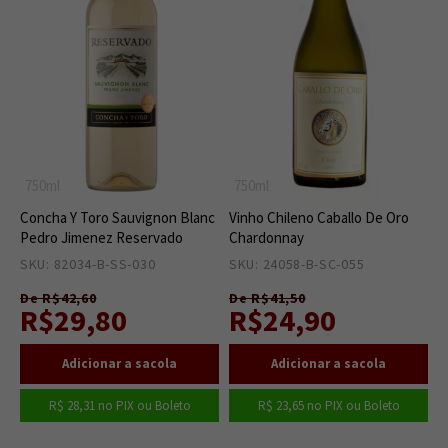
750ml
750ml
Concha Y Toro Sauvignon Blanc
Vinho Chileno Caballo De Oro
Pedro Jimenez Reservado
Chardonnay
SKU: 82034-B-SS-030
1
SKU: 24058-B-SC-055
3
De R$42,60
De R$41,50
R$29,80
R$24,90
R$ 28,31
no PIX ou Boleto
R$ 23,65
no PIX ou Boleto