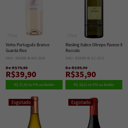
750ml
750ml
Vinho Português Branco
Riesling Italico Oltrepo Pavese Il
Guarda Rios
Roccolo
SKU: 63668-B-MS-004
0
SKU: 83800-B-SC-012
0
De R$79,80
De R$89,90
R$39,90
R$35,90
R$ 37,91
no PIX ou Boleto
R$ 34,11
no PIX ou Boleto
Esgotado
Esgotado