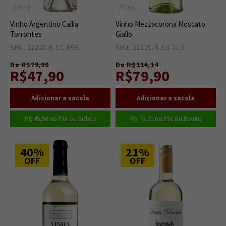
750ml
750ml
Vinho Argentino Callia
Vinho Mezzacorona Moscato
Torrontes
Giallo
SKU: 22225-B-SC-696
4
SKU: 22225-B-SU-210
5
De R$79,90
De R$114,14
R$47,90
R$79,90
R$ 45,50
no PIX ou Boleto
R$ 75,91
no PIX ou Boleto
40%
21%
OFF
OFF