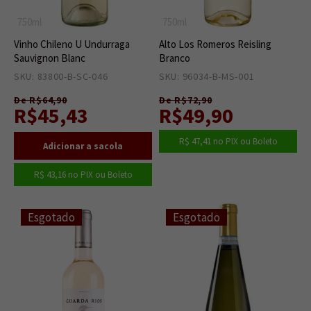
750ml
750ml
Vinho Chileno U Undurraga
Alto Los Romeros Reisling
Sauvignon Blanc
Branco
SKU: 83800-B-SC-046
20
SKU: 96034-B-MS-001
0
De R$64,90
De R$72,90
R$45,43
R$49,90
R$ 47,41
no PIX ou Boleto
R$ 43,16
no PIX ou Boleto
Esgotado
Esgotado