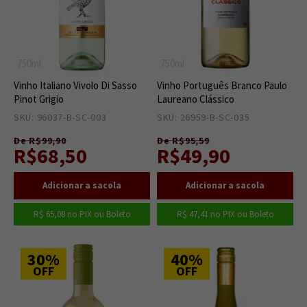
750ml
750ml
Vinho Italiano Vivolo Di Sasso
Vinho Português Branco Paulo
Pinot Grigio
Laureano Clássico
SKU: 96037-B-SC-003
23
SKU: 26959-B-SC-035
11
De R$99,90
De R$95,59
R$68,50
R$49,90
R$ 65,08
no PIX ou Boleto
R$ 47,41
no PIX ou Boleto
30%
40%
OFF
OFF