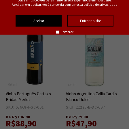
Ao clicar em aceitar, você concorda com a nossa política de privacidade
35%
40%
OFF
OFF
Aceitar
Entrar no site
Lembrar
750ml
750ml
Vinho Português Cartaxo
Vinho Argentino Callia Tardío
Bridão Merlot
Blanco Dulce
SKU: 63668-T-SC-001
9
SKU: 22225-B-DC-697
1
De R$136,90
De R$79,90
R$88,90
R$47,90