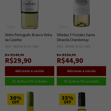
750ml
750ml
Vinho Português Branco Vinha
Viñedos Y Frutales Santa
da Casinha
Dinastía Chardonnay
SKU: 96036-B-SC-040
6
SKU: 63668-B-SC-906
26
De R$49,90
De R$56,90
R$29,90
R$44,90
R$ 28,40
no PIX ou Boleto
R$ 42,66
no PIX ou Boleto
30%
35%
OFF
OFF