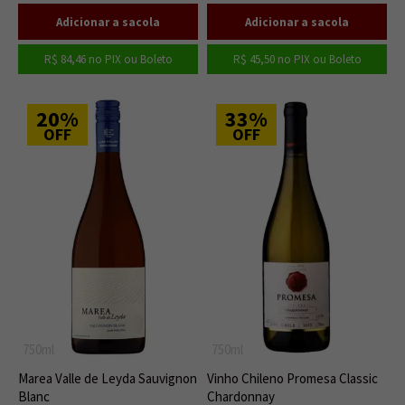
R$ 84,46
no PIX ou Boleto
R$ 45,50
no PIX ou Boleto
20%
33%
OFF
OFF
750ml
750ml
Marea Valle de Leyda Sauvignon
Vinho Chileno Promesa Classic
Blanc
Chardonnay