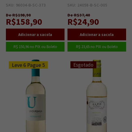
SKU: 96034-B-SC-373
2
SKU: 24058-B-SC-005
6
De R$198,90
De R$37,40
R$158,90
R$24,90
R$ 150,96
no PIX ou Boleto
R$ 23,65
no PIX ou Boleto
Leve 6 Pague 5
Esgotado