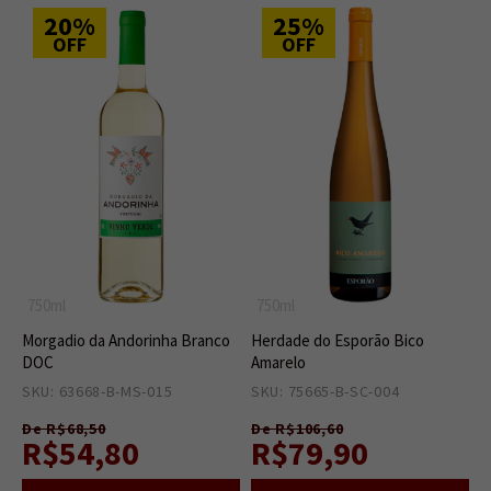
20%
25%
OFF
OFF
750ml
750ml
Morgadio da Andorinha Branco
Herdade do Esporão Bico
DOC
Amarelo
SKU: 63668-B-MS-015
1
SKU: 75665-B-SC-004
15
De R$68,50
De R$106,60
R$54,80
R$79,90