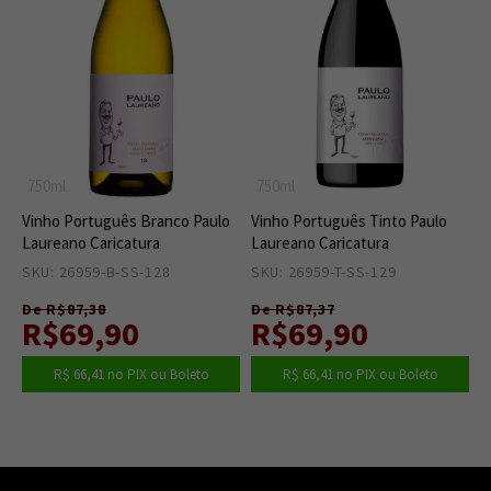
750ml
750ml
Vinho Português Branco Paulo
Vinho Português Tinto Paulo
Laureano Caricatura
Laureano Caricatura
SKU: 26959-B-SS-128
0
SKU: 26959-T-SS-129
0
De R$87,38
De R$87,37
R$69,90
R$69,90
R$ 66,41
no PIX ou Boleto
R$ 66,41
no PIX ou Boleto