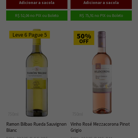
R$ 52,06
no PIX ou Boleto
R$ 75,91
no PIX ou Boleto
Leve 6 Pague 5
50%
OFF
750ml
750ml
Ramon Bilbao Rueda Sauvignon
Vinho Rosé Mezzacorona Pinot
Blanc
Grigio