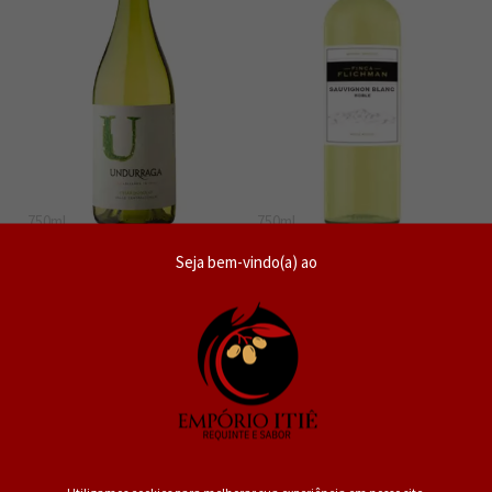
750ml
750ml
Vinho Chileno U Undurraga
Vinho Argentino Sauvignon
Seja bem-vindo(a) ao
Chardonnay
Blanc Finca Flichman Roble
SKU: 83800-B-SC-045
12
SKU: 96034-B-SC-159
8
De R$64,90
De R$53,70
R$45,43
R$34,90
R$ 43,16
no PIX ou Boleto
R$ 33,16
no PIX ou Boleto
Utilizamos cookies para melhorar sua experiência em nosso site.