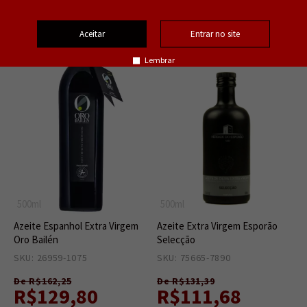
Esgotado
Esgotado
Aceitar
Entrar no site
Lembrar
500ml
500ml
Azeite Espanhol Extra Virgem
Azeite Extra Virgem Esporão
Oro Bailén
Selecção
SKU: 26959-1075
0
SKU: 75665-7890
0
De R$162,25
De R$131,39
R$129,80
R$111,68