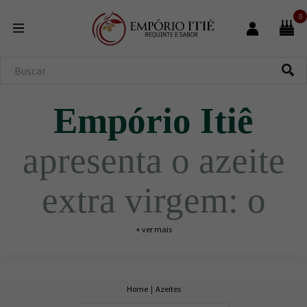
0
Empório Itiê
apresenta o azeite
extra virgem: o
ouro líquido que
+ ver mais
alimenta a alma e
Home
|
Azeites