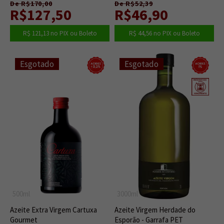
De R$170,00
De R$52,39
R$127,50
R$46,90
R$ 121,13
no PIX ou Boleto
R$ 44,56
no PIX ou Boleto
Esgotado
Esgotado
500ml
3000ml
Azeite Extra Virgem Cartuxa
Azeite Virgem Herdade do
Gourmet
Esporão - Garrafa PET