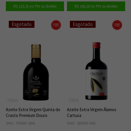
R$ 123,31
no PIX ou Boleto
R$ 106,10
no PIX ou Boleto
Esgotado
Esgotado
500ml
500ml
Azeite Extra Virgem Quinta do
Azeite Extra Virgem Álamos
Crasto Premium Douro
Cartuxa
SKU: 75665-006
0
SKU: 26959-041
0