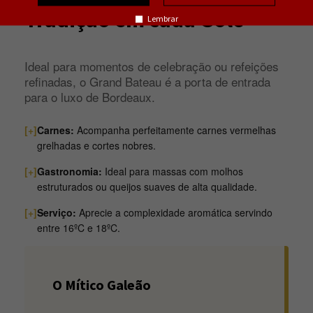
Tradição em cada Gole
Lembrar
Ideal para momentos de celebração ou refeições
refinadas, o Grand Bateau é a porta de entrada
para o luxo de Bordeaux.
[+]
Carnes:
Acompanha perfeitamente carnes vermelhas
grelhadas e cortes nobres.
[+]
Gastronomia:
Ideal para massas com molhos
estruturados ou queijos suaves de alta qualidade.
[+]
Serviço:
Aprecie a complexidade aromática servindo
entre 16ºC e 18ºC.
O Mítico Galeão