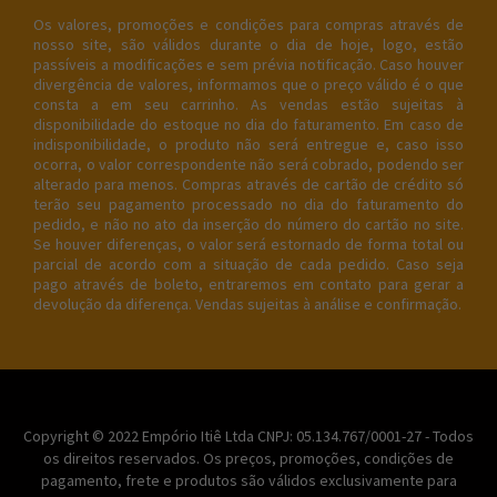
Os valores, promoções e condições para compras através de
nosso site, são válidos durante o dia de hoje, logo, estão
passíveis a modificações e sem prévia notificação. Caso houver
divergência de valores, informamos que o preço válido é o que
consta a em seu carrinho. As vendas estão sujeitas à
disponibilidade do estoque no dia do faturamento. Em caso de
indisponibilidade, o produto não será entregue e, caso isso
ocorra, o valor correspondente não será cobrado, podendo ser
alterado para menos. Compras através de cartão de crédito só
terão seu pagamento processado no dia do faturamento do
pedido, e não no ato da inserção do número do cartão no site.
Se houver diferenças, o valor será estornado de forma total ou
parcial de acordo com a situação de cada pedido. Caso seja
pago através de boleto, entraremos em contato para gerar a
devolução da diferença. Vendas sujeitas à análise e confirmação.
Copyright © 2022 Empório Itiê Ltda CNPJ: 05.134.767/0001-27 - Todos
os direitos reservados. Os preços, promoções, condições de
pagamento, frete e produtos são válidos exclusivamente para