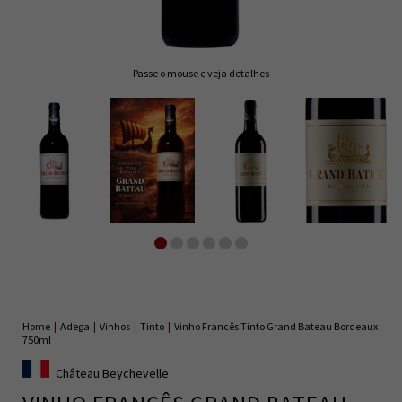
Passe o mouse e veja detalhes
Home
|
Adega
|
Vinhos
|
Tinto
|
Vinho Francês Tinto Grand Bateau Bordeaux
750ml
Château Beychevelle