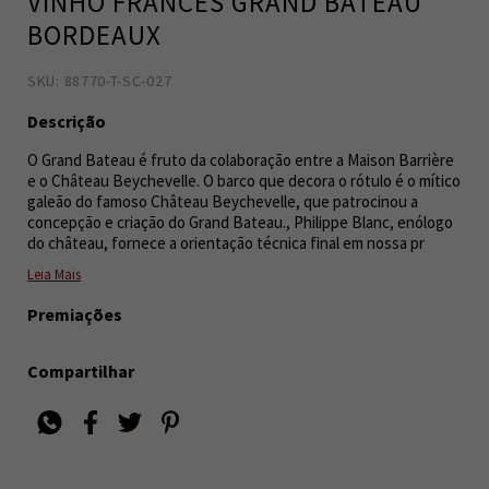
VINHO FRANCÊS GRAND BATEAU
BORDEAUX
SKU: 88770-T-SC-027
3475380082378
7
Descrição
O Grand Bateau é fruto da colaboração entre a Maison Barrière
e o Château Beychevelle. O barco que decora o rótulo é o mítico
galeão do famoso Château Beychevelle, que patrocinou a
concepção e criação do Grand Bateau., Philippe Blanc, enólogo
do château, fornece a orientação técnica final em nossa pr
Leia Mais
Premiações
Compartilhar