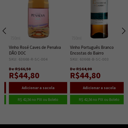
750ml
750ml
Vinho Rosé Caves de Penalva
Vinho Português Branco
DÃO DOC
Encostas do Bairro
SKU: 63668-R-SC-004
30
SKU: 63668-B-SC-003
15
De R$66,50
De R$64,00
R$44,80
R$44,80
R$ 42,56
no PIX ou Boleto
R$ 42,56
no PIX ou Boleto