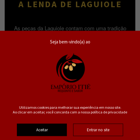
A LENDA DE LAGUIOLE
As peças da Laguiole contam com uma tradição
de mais de 200 anos. Desenvolvidas pelos
Seja bem-vindo(a) ao
melhores artesãos da França, são ícones
mundiais presentes nas mesas mais sofisticadas.
Este modelo Ultra Premium da La Tour é feito para
profissionais e conhecedores exigentes que
buscam a precisão absoluta em sua adega.
Utilizamos cookies para melhorar sua experiência em nosso site.
ARTESANATO
Ao clicar em aceitar, você concorda com a nossa política de privacidade
Design premiado e execução manual
por mestres artesãos franceses.
Aceitar
Entrar no site