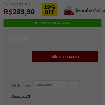
De R$357,50
19%
R$289,90
OFF
R$ 275,41
no PIX ou Boleto
Entregas para o CEP:
ALTERAR CEP
Calcular frete
OK
Não sei meu CEP