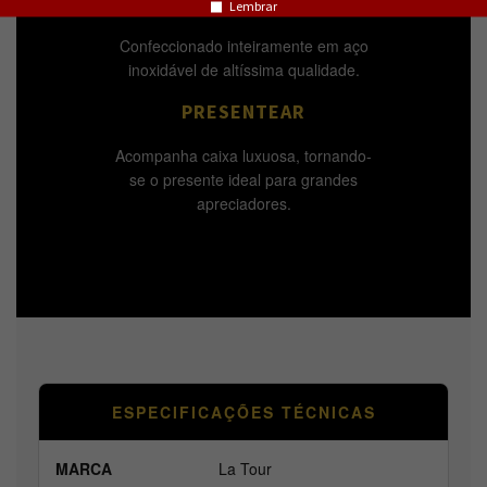
DURABILIDADE
Lembrar
Confeccionado inteiramente em aço
inoxidável de altíssima qualidade.
PRESENTEAR
Acompanha caixa luxuosa, tornando-
se o presente ideal para grandes
apreciadores.
ESPECIFICAÇÕES TÉCNICAS
MARCA
La Tour