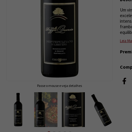
Um vinh
excele
intens
frambo
equili
Leia Ma
Prem
Compa
Passe o mouse e veja detalhes