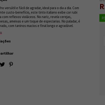
R
o versátil e fácil de agradar, ideal para o dia a dia. Com
nte custo-benefício, este tinto italiano exibe cor rubi
a com reflexos violáceos. No nariz, revela cerejas,
R$
esas, ameixas e um toque de especiarias. No paladar, é
brado, com taninos macios e final longo e agradável.
is
iações
rtilhar