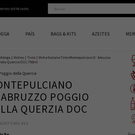
ele em até 4x vezes
DEGA
PAÍS
BAGS & KITS
AZEITES
MER
Adega
|
Vinhos
|
Tinto
|
Vinho Italiano Tinto Montepulciano D`Abruzzo
Della Quercia DOC 750ml
Poggio della Quercia
ONTEPULCIANO
`ABRUZZO POGGIO
LLA QUERZIA DOC
86057-T-MS-415
8003295002218
6
De
ição