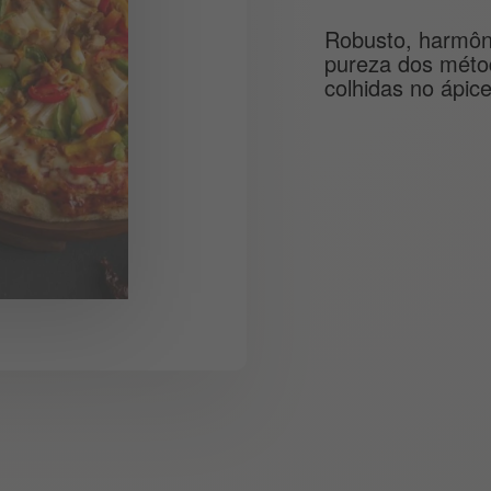
Robusto, harmôni
pureza dos métod
colhidas no ápic