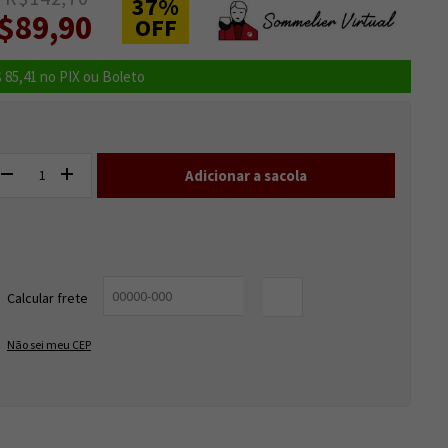
37%
$89,90
OFF
 85,41
no PIX ou Boleto
Entregas para o CEP:
ALTERAR CEP
Calcular frete
OK
Não sei meu CEP