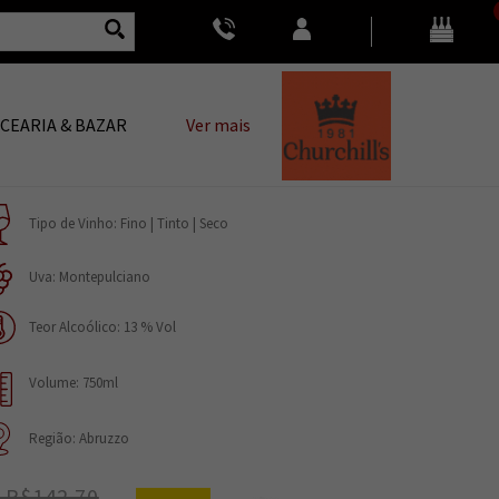
CEARIA & BAZAR
Ver mais
Tipo de Vinho: Fino | Tinto | Seco
Uva: Montepulciano
Teor Alcoólico: 13 % Vol
Volume: 750ml
Região: Abruzzo
 R$142,70