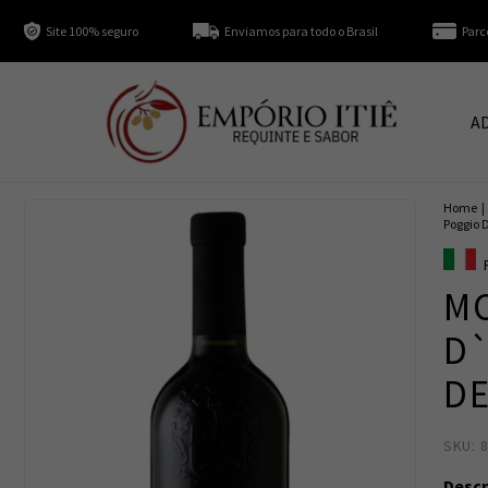
Site 100% seguro
Enviamos para todo o Brasil
Parc
A
Home
|
Poggio 
M
D
DE
SKU: 
Descr