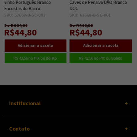
anco
Caves de Penalva DÃO Branco
Vinho Português Bridão
DOC
Tardia DOC
3
15
SKU: 63668-B-SC-001
28
SKU: 63668-B-SU-019
1
De R$66,50
De R$165,97
R$44,80
R$82,99
 Boleto
R$ 42,56
no PIX ou Boleto
R$ 78,84
no PIX ou Bo
Institucional
Contato