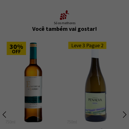
Só os melhores
Você também vai gostar!
Leve 3 Pague 2
50%
OFF
750ml
750ml