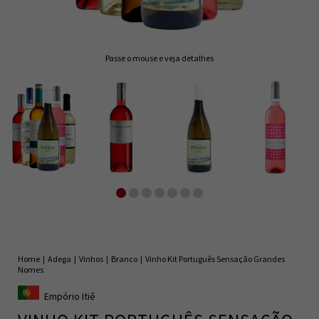
Passe o mouse e veja detalhes
Home
|
Adega
|
Vinhos
|
Branco
|
Vinho Kit Português Sensação Grandes
Nomes
Empório Itiê