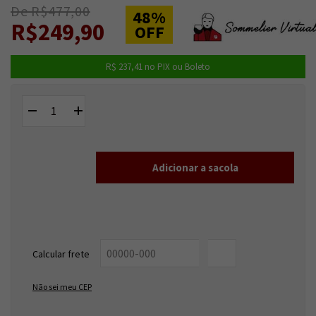
De R$477,00
48%
R$249,90
OFF
R$ 237,41
no PIX ou Boleto
Entregas para o CEP:
ALTERAR CEP
Calcular frete
OK
Não sei meu CEP