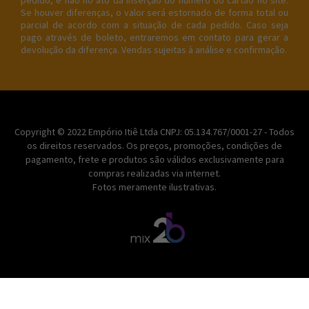
pedido, e não no ato da inserção do número do cartão no site.
Se houver diferenças, o valor será estornado de forma total ou
parcial de acordo com a situação de cada pedido. Caso seja
pago através de boleto, entraremos em contato para gerar a
devolução da diferença. Vendas sujeitas à análise e confirmação.
Copyright © 2022 Empório Itiê Ltda CNPJ: 05.134.767/0001-27 - Todos
os direitos reservados. Os preços, promoções, condições de
pagamento, frete e produtos são válidos exclusivamente para
compras realizadas via internet.
Fotos meramente ilustrativas.