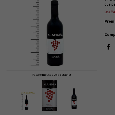
que pe
Leia Ma
Prem
Compa
Passe o mouse e veja detalhes