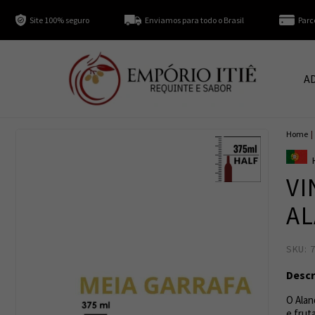
Site 100% seguro
Enviamos para todo o Brasil
Parc
A
Home
|
VI
AL
SKU: 
Descr
O Alan
e frut