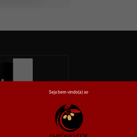
IDENTIDADE SE
Seja bem-vindo(a) ao
Visual e Olfativo
Coloração rubi brilhante e de ó
Aroma nítido e expressivo foc
frescas, com sutis toques flora