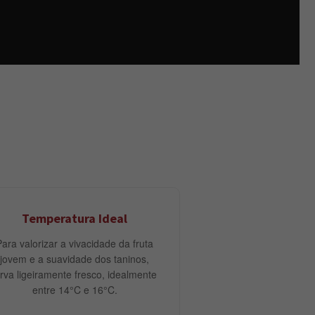
Temperatura Ideal
Para valorizar a vivacidade da fruta
jovem e a suavidade dos taninos,
irva ligeiramente fresco, idealmente
entre 14°C e 16°C.