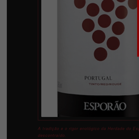
A tradição e o rigor enológico da Herdade do E
descontraído.