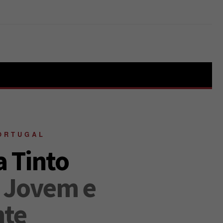
ORTUGAL
a Tinto
, Jovem e
nte