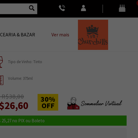
CEARIA & BAZAR
Ver mais
Tipo de Vinho: Tinto
Volume: 375ml
 R$38,00
30%
$26,60
OFF
 25,27
no PIX ou Boleto