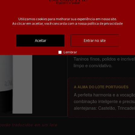
Paladar e Equilíbrio
Utilizamos cookies para melhorar sua experiência em nosso site.
Ao clicar em aceitar, você concorda com a nossa política de privacidade
Ao paladar, revela um corpo mé
elegante.
Aceitar
Entrar no site
Exibe um sabor eminentemente 
acidez gastronômica refrescan
Lembrar
Taninos finos, polidos e incri
limpo e convidativo.
A ALMA DO LOTE PORTUGUÊS
A perfeita harmonia e a vocaçã
combinação inteligente e precis
alentejanas: Castelão, Trincade
sporão traduzidos em um lote