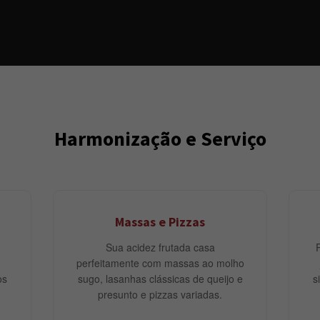
Harmonização e Serviço
Massas e Pizzas
Sua acidez frutada casa
perfeitamente com massas ao molho
os
sugo, lasanhas clássicas de queijo e
s
presunto e pizzas variadas.