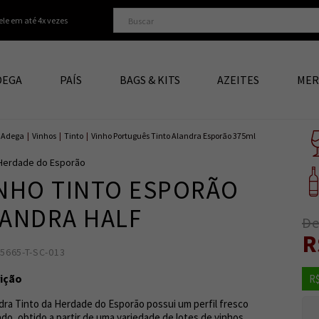
ele em até 4x vezes
DEGA
PAÍS
BAGS & KITS
AZEITES
MER
Adega
|
Vinhos
|
Tinto
|
Vinho Português Tinto Alandra Esporão 375ml
Herdade do Esporão
NHO TINTO ESPORÃO
ANDRA HALF
De
R
75665-T-SC-013
5601989001801
6
ição
R$
dra Tinto da Herdade do Esporão possui um perfil fresco
ado, obtido a partir de uma variedade de lotes de vinhos