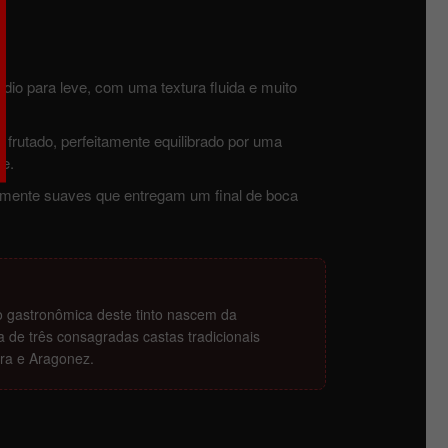
dio para leve, com uma textura fluida e muito
frutado, perfeitamente equilibrado por uma
te.
velmente suaves que entregam um final de boca
o gastronômica deste tinto nascem da
a de três consagradas castas tradicionais
ira e Aragonez.