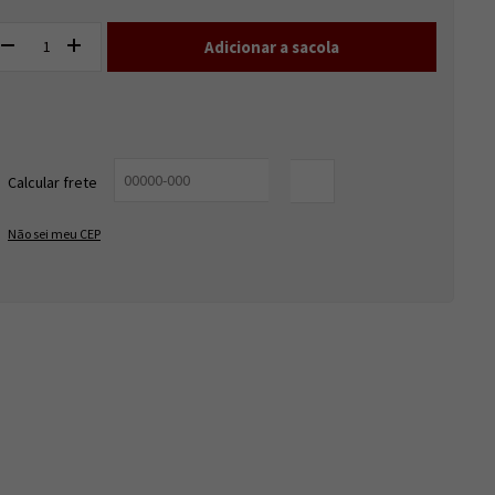
Entregas para o CEP:
ALTERAR CEP
Calcular frete
OK
Não sei meu CEP