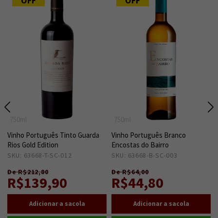
OFF
OFF
750ml
750ml
Vinho Português Tinto Guarda
Vinho Português Branco
Rios Gold Edition
Encostas do Bairro
SKU: 63668-T-SC-012
1
SKU: 63668-B-SC-003
15
De R$212,80
De R$64,00
R$139,90
R$44,80