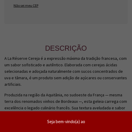
Não sei meu CEP
DESCRIÇÃO
A La Réserve Cereja é a expressão máxima da tradição francesa, com
um sabor sofisticado e autêntico. Elaborada com cerejas ácidas
selecionadas e adoçada naturalmente com sucos concentrados de
uva e tâmara, é um produto sem adição de açúcares ou conservantes
artificiais.
Produzida na região da Aquitânia, no sudoeste da França — mesma
terra dos renomados vinhos de Bordeaux —, esta geleia carrega com
excelência o legado culinário francês. Sua textura aveludada e sabor
intenso transformam qualquer refeição em um momento especial.
Seja bem-vindo(a) ao
Perfeita para harmonizar com queijos moles (como brie e
camembert) e vinhos brancos elegantes, é a escolha ideal para