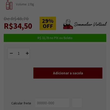
Volume: 170g
De R$48,70
29%
R$34,50
OFF
R$ 32,78
no PIX ou Boleto
Entregas para o CEP:
ALTERAR CEP
Calcular frete
OK