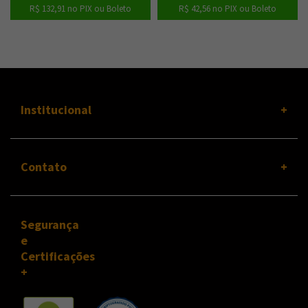
R$ 132,91
no PIX ou Boleto
R$ 42,56
no PIX ou Boleto
Institucional
Contato
Segurança
e
Certificações