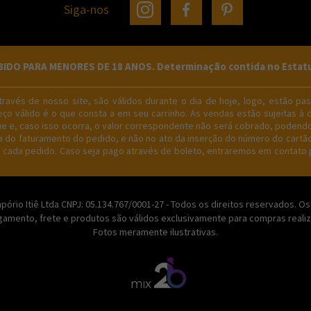
Siga-nos
O PARA MENORES DE 18 ANOS. Determinação contida no Estatuto 
avés de nosso site, são válidos durante o dia de hoje, logo, estão pass
ço válido é o que consta a em seu carrinho. As vendas estão sujeitas à 
gue e, caso isso ocorra, o valor correspondente não será cobrado, podend
do faturamento do pedido, e não no ato da inserção do número do cartão 
e cada pedido. Caso seja pago através de boleto, entraremos em contato p
ório Itiê Ltda CNPJ: 05.134.767/0001-27 - Todos os direitos reservados. 
amento, frete e produtos são válidos exclusivamente para compras realiza
Fotos meramente ilustrativas.