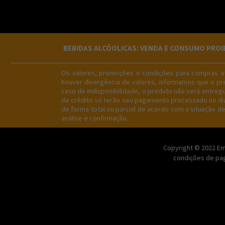
BEBIDAS ALCÓOLICAS: VENDA E CONSUMO PROIBID
Os valores, promoções e condições para compras atr
houver divergência de valores, informamos que o pre
caso de indisponibilidade, o produto não será entre
de crédito só terão seu pagamento processado no dia 
de forma total ou parcial de acordo com a situação d
análise e confirmação.
Copyright © 2022 Emp
condições de pag