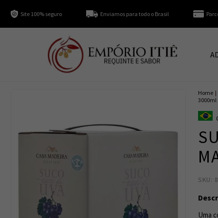
Site 100% seguro
Enviamos para todo o Brasil
Parc
A
Home
|
3000ml
SU
MA
SKU: 
Descr
Uma co