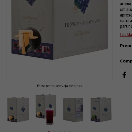
aroma 
um suc
aprese
natura
partir 
Leia Ma
Prem
Compa
Passe o mouse e veja detalhes