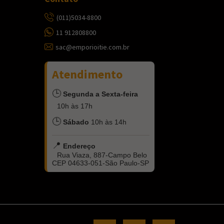
(011)5034-8800
11 912808800
sac@emporioitie.com.br
Atendimento
🕒
Segunda a Sexta-feira
10h às 17h
🕒
Sábado
10h às 14h
📍
Endereço
Rua Viaza, 887-Campo Belo
CEP 04633-051-São Paulo-SP