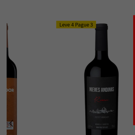
Leve 4 Pague 3
35%
OFF