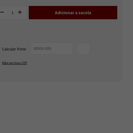
Entregas para o CEP:
ALTERAR CEP
Calcular frete
OK
Não sei meu CEP