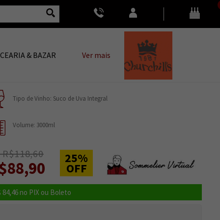
CEARIA & BAZAR
Ver mais
Tipo de Vinho: Suco de Uva Integral
Volume: 3000ml
 R$118,60
25%
$88,90
OFF
 84,46
no PIX ou Boleto