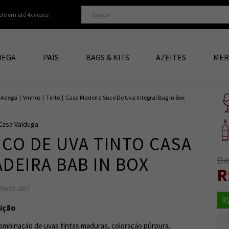
ele em até 4x vezes
DEGA
PAÍS
BAGS & KITS
AZEITES
MER
Adega
|
Vinhos
|
Tinto
|
Casa Madeira Suco De Uva Integral Bag In Box
Casa Valduga
CO DE UVA TINTO CASA
De
DEIRA BAB IN BOX
R
89622-007
7898070111787
4
R$
ição
mbinação de uvas tintas maduras, coloração púrpura,