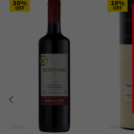
30%
10%
OFF
OFF
750ml
750ml