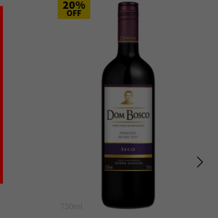
20%
OFF
750ml