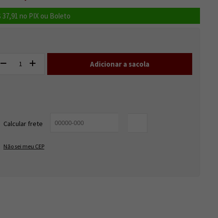
 37,91
no PIX ou Boleto
Entregas para o CEP:
ALTERAR CEP
Calcular frete
OK
Não sei meu CEP