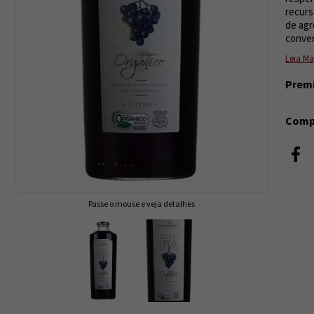
recurs
de agr
conver
Leia Ma
Prem
Compa
Passe o mouse e veja detalhes