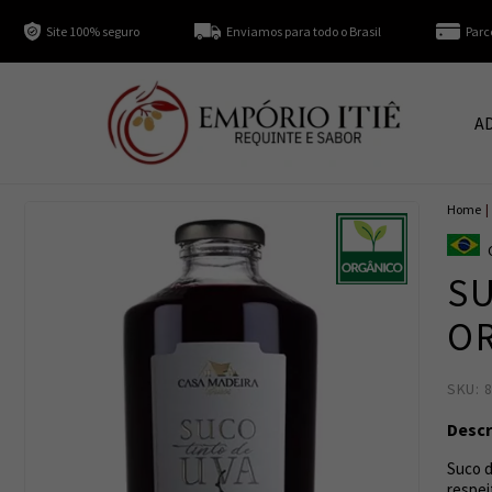
Site 100% seguro
Enviamos para todo o Brasil
Parc
A
Home
|
SU
OR
SKU: 
Descr
Suco d
respei