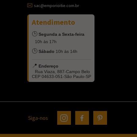
sac@emporioitie.com.br
Atendimento
🕒
Segunda a Sexta-feira
10h às 17h
🕒
Sábado
10h às 14h
📍
Endereço
Rua Viaza, 887-Campo Belo
CEP 04633-051-São Paulo-SP
Siga-nos