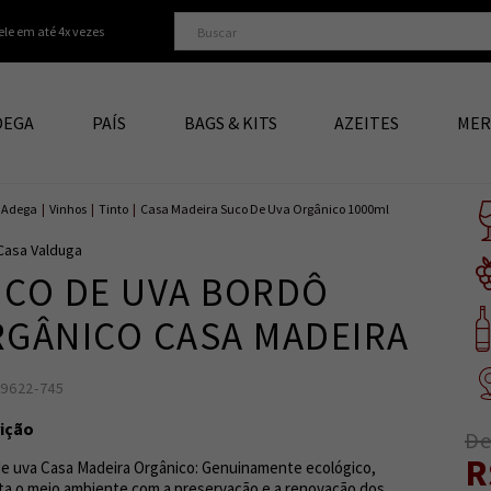
ele em até 4x vezes
DEGA
PAÍS
BAGS & KITS
AZEITES
MER
Adega
|
Vinhos
|
Tinto
|
Casa Madeira Suco De Uva Orgânico 1000ml
Casa Valduga
CO DE UVA BORDÔ
GÂNICO CASA MADEIRA
89622-745
7898070110988
4
ição
De
R
e uva Casa Madeira Orgânico: Genuinamente ecológico,
ta o meio ambiente com a preservação e a renovação dos