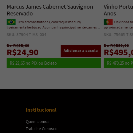
Marcus James Cabernet Sauvignon
Vinho Portu
Reservado
Anos
Tem aromas frutados, com toque maduro,
Os vinhos s
ligeiramente herbáceo .Acompanha principalmente carnes
aproximadamente 6
vermelhas, como picanha grelhada. Algumas outras
de 10 anos. Durant
SKU: 37904-T-MS-004
6
SKU: 75665-T-S
sugestões são strogonoff de frango e queijos Edam e Gruyère.
escura inicial, ne
aloirado ("Tawny")
De R$35,60
De R$550,00
R$24,90
R$495,
R$ 23,65
no PIX ou Boleto
R$ 470,25
no P
Institucional
Quem somos
Trabalhe Conosco