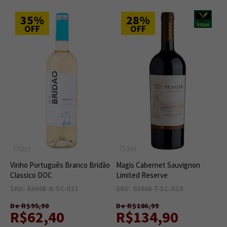
35%
28%
OFF
OFF
750ml
750ml
Vinho Português Branco Bridão
Magis Cabernet Sauvignon
Classico DOC
Limited Reserve
SKU: 63668-B-SC-021
15
SKU: 63668-T-SC-029
11
De R$95,90
De R$186,99
R$62,40
R$134,90