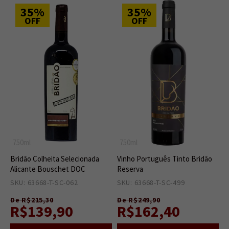
35%
35%
OFF
OFF
750ml
750ml
Bridão Colheita Selecionada
Vinho Português Tinto Bridão
Alicante Bouschet DOC
Reserva
SKU: 63668-T-SC-062
3
SKU: 63668-T-SC-499
6
De R$215,30
De R$249,90
R$139,90
R$162,40