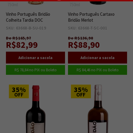
750ml
750ml
Vinho Português Bridão
Vinho Português Cartaxo
Colheita Tardia DOC
Bridão Merlot
SKU: 63668-B-SU-019
1
SKU: 63668-T-SC-001
9
De R$165,97
De R$136,90
R$82,99
R$88,90
R$ 78,84
no PIX ou Boleto
R$ 84,46
no PIX ou Boleto
35%
35%
OFF
OFF