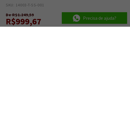
SKU: 14003-T-SS-001
0
De R$1.249,59
Precisa de ajuda?
R$999,67
R$ 949,69
no PIX ou Boleto
Institucional
Contato
Segurança
e