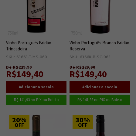
750ml
750ml
Vinho Português Bridão
Vinho Português Branco Bridão
Trincadeira
Reserva
SKU: 63668-T-MS-060
7
SKU: 63668-B-SC-063
13
De R$229,90
De R$229,90
R$149,40
R$149,40
R$ 141,93
no PIX ou Boleto
R$ 141,93
no PIX ou Boleto
20%
30%
OFF
OFF