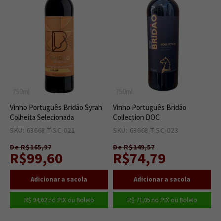
750ml
750ml
Vinho Português Bridão Syrah
Vinho Português Bridão
Colheita Selecionada
Collection DOC
SKU: 63668-T-SC-021
12
SKU: 63668-T-SC-023
10
De R$165,97
De R$149,57
R$99,60
R$74,79
R$ 94,62
no PIX ou Boleto
R$ 71,05
no PIX ou Boleto