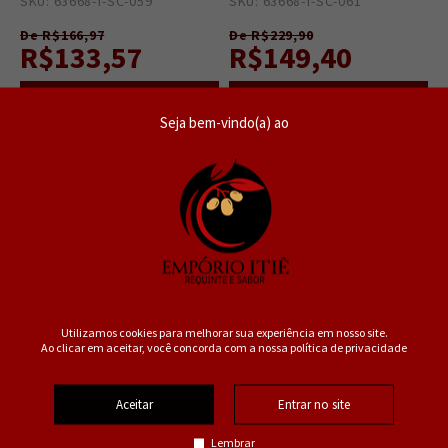
SKU: 63668-T-SC-059
6
SKU: 63668-T-SC-061
6
De R$166,97
De R$229,90
R$133,57
R$149,40
Seja bem-vindo(a) ao
R$ 126,89
no PIX ou Boleto
R$ 141,93
no PIX ou Boleto
50%
35%
OFF
OFF
Utilizamos cookies para melhorar sua experiência em nosso site.
Ao clicar em aceitar, você concorda com a nossa política de privacidade
Aceitar
Entrar no site
Lembrar