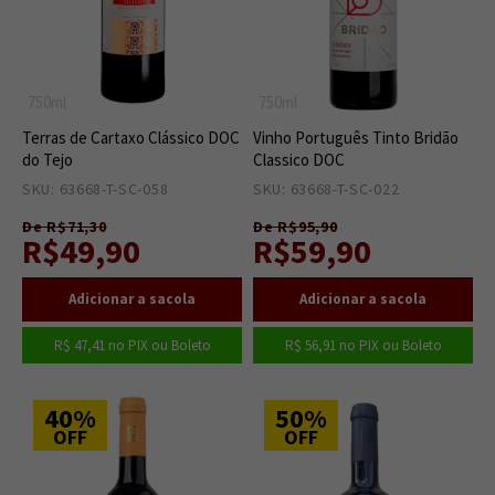
750ml
750ml
Terras de Cartaxo Clássico DOC
Vinho Português Tinto Bridão
do Tejo
Classico DOC
SKU: 63668-T-SC-058
4
SKU: 63668-T-SC-022
4
De R$71,30
De R$95,90
R$49,90
R$59,90
R$ 47,41
no PIX ou Boleto
R$ 56,91
no PIX ou Boleto
40%
50%
OFF
OFF