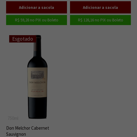
R$ 59,28
no PIX ou Boleto
R$ 128,16
no PIX ou Boleto
Esgotado
750ml
Don Melchor Cabernet
Sauvignon