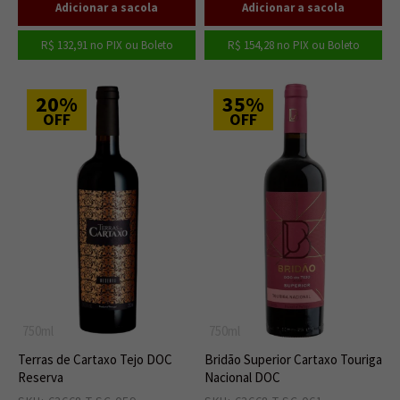
R$ 132,91
no PIX ou Boleto
R$ 154,28
no PIX ou Boleto
20%
35%
OFF
OFF
750ml
750ml
Terras de Cartaxo Tejo DOC
Bridão Superior Cartaxo Touriga
Reserva
Nacional DOC