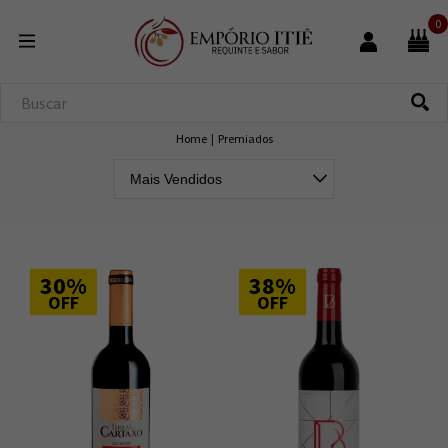
0
Home
|
Premiados
30%
38%
OFF
OFF