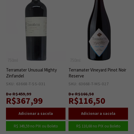
750ml
750ml
Terramater Unusual Mighty
Terramater Vineyard Pinot Noir
Zinfandel
Reserve
SKU: 63668-T-SS-031
2
SKU: 63668-T-MS-027
5
De R$459,99
De R$166,50
R$367,99
R$116,50
R$ 349,59
no PIX ou Boleto
R$ 110,68
no PIX ou Boleto