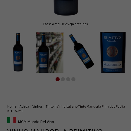
Passe o mouse e veja detalhes
Home
|
Adega
|
Vinhos
|
Tinto
|
Vinho Italiano Tinto Mandorla Primitivo Puglia
IGT 750ml
MGM Mondo Del Vino