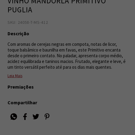
VINHO MANDORLA PRIMITIVO
PUGLIA
SKU: 24058-T-MS-412
8033765180696
5
Descrição
Com aromas de cerejas negras em compota, notas de licor,
toque balsâmico e baunilha em favas, este Primitivo encanta
desde o primeiro contato. No paladar, apresenta corpo médio,
acidez equilibrada e taninos macios. Frutado, elegante e leve, é
um tinto versátil perfeito até para os dias mais quentes.
Leia Mais
Premiações
Compartilhar