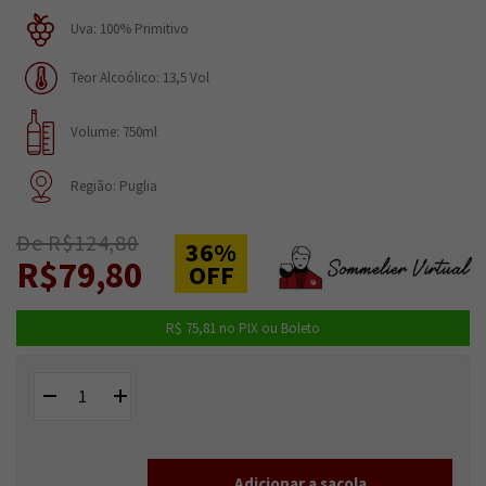
Uva: 100% Primitivo
Teor Alcoólico: 13,5 Vol
Volume: 750ml
Região: Puglia
De R$124,80
36%
R$79,80
OFF
R$ 75,81
no PIX ou Boleto